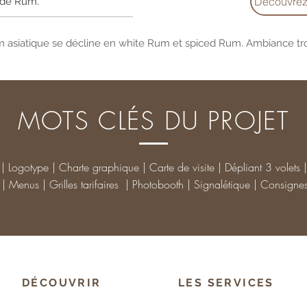
Découvrez 
s de Rum.
asiatique se décline en white Rum et spiced Rum. Ambiance tro
MOTS CLÉS DU PROJET
le | Logotype | Charte graphique | Carte de visite | Dépliant 3 volets 
| Menus | Grilles tarifaires | Photobooth | Signalétique | Consignes
DÉCOUVRIR
LES SERVICES