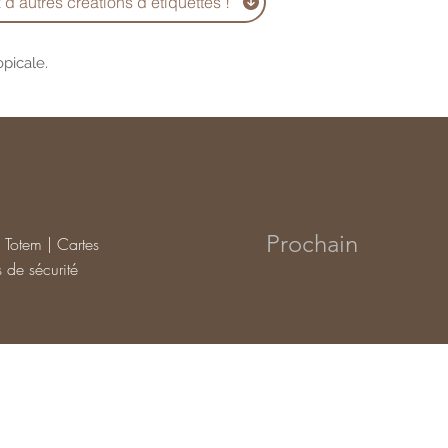
d'autres créations d'étiquettes !
picale.
Prochain
| Totem | Cartes
 de sécurité