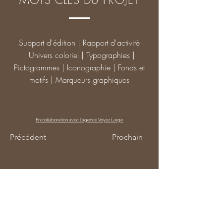
MOTS CLÉS DU PROJET
Support d'édition | Rapport d'activité
| Univers coloriel | Typographies |
Pictogrammes | Iconographie | Fonds et
motifs | Marqueurs graphiques
En collaboration avec l'agence Voyez Large
Précédent
Prochain